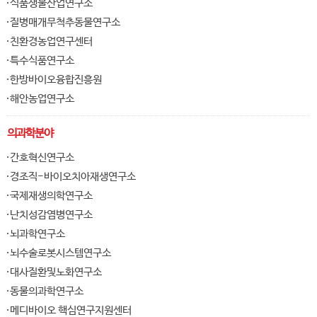
식품생물산업연구소
질병매개무척추동물연구소
친환경농업연구센터
특수식품연구소
한방바이오융합진흥원
해안농업연구소
의과학분야
간호혁신연구소
경조직-바이오치아재생연구소
국제재생의학연구소
난치성감염병연구소
뇌과학연구소
뇌수술로봇시스템연구소
대사질환및노화연구소
동물의과학연구소
메디바이오 핵심연구지원센터