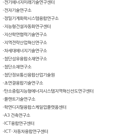
전기에너지미래기술연구센터
전자기술연구소
정밀기계화학시스템융합연구소
지능형건설자동화연구센터
지산학연협력기술연구소
지역전략산업혁신연구소
차세대에너지기술연구소
첨단섬유융합소재연구소
첨단소재연구소
첨단정보통신융합산업기술원
초연결융합기술연구소
탄소중립지능형에너지시스템지역혁신선도연구센터
플랜트기술연구소
학연디지털융합스케일업플랫폼센터
A3 건축연구소
ICT융합연구센터
ICT·자동차융합연구센터