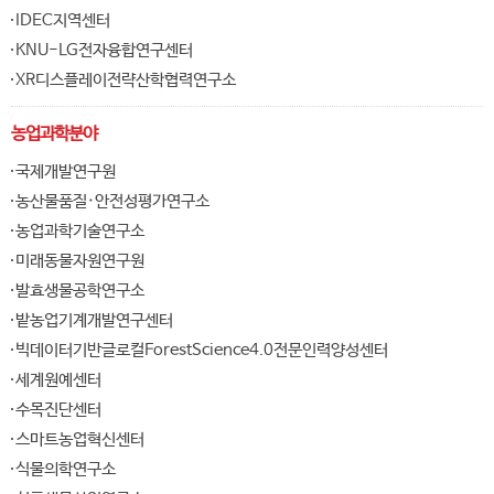
IDEC지역센터
KNU-LG전자융합연구센터
XR디스플레이전략산학협력연구소
농업과학분야
국제개발연구원
농산물품질·안전성평가연구소
농업과학기술연구소
미래동물자원연구원
발효생물공학연구소
밭농업기계개발연구센터
빅데이터기반글로컬ForestScience4.0전문인력양성센터
세계원예센터
수목진단센터
스마트농업혁신센터
식물의학연구소