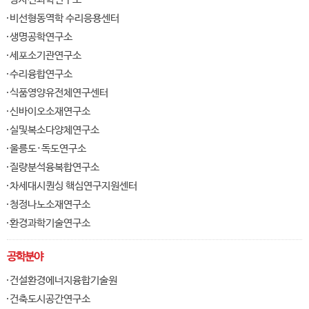
비선형동역학 수리응용센터
생명공학연구소
세포소기관연구소
수리융합연구소
식품영양유전체연구센터
신바이오소재연구소
실및복소다양체연구소
울릉도·독도연구소
질량분석융복합연구소
차세대시퀀싱 핵심연구지원센터
청정나노소재연구소
환경과학기술연구소
공학분야
건설환경에너지융합기술원
건축도시공간연구소