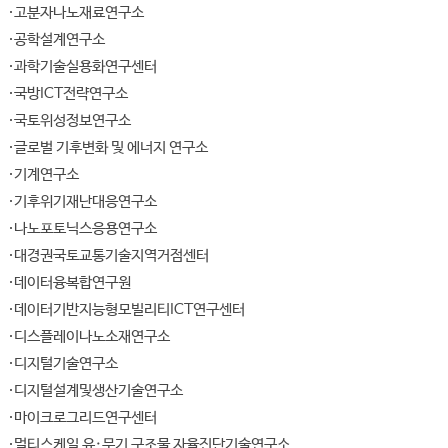
고분자나노재료연구소
공학설계연구소
과학기술실용화연구센터
국방ICT전략연구소
국토위성정보연구소
글로벌 기후변화 및 에너지 연구소
기계연구소
기후위기재난대응연구소
나노포토닉스응용연구소
대경권국토교통기술지역거점센터
데이터융복합연구원
데이터기반지능형모빌리티ICT연구센터
디스플레이나노소재연구소
디지털기술연구소
디지털설계및생산기술연구소
마이크로그리드연구센터
멀티스케일 유·무기 구조물 자율진단기술연구소