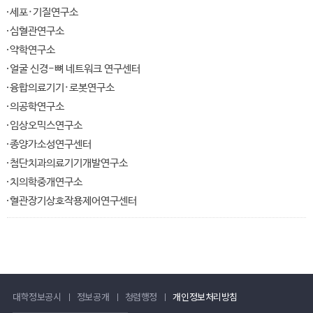
세포·기질연구소
심혈관연구소
약학연구소
얼굴 신경-뼈 네트워크 연구센터
융합의료기기·로봇연구소
의공학연구소
임상오믹스연구소
종양가소성연구센터
첨단치과의료기기개발연구소
치의학중개연구소
혈관장기상호작용제어연구센터
대학정보공시
정보공개
청렴행정
개인정보처리방침