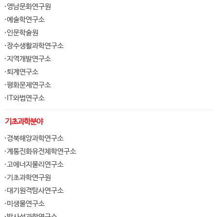
영남문화연구원
예술학연구소
인문학술원
장수생활과학연구소
지역개발연구소
퇴계연구소
평화문제연구소
IT와법연구소
기초과학분야
경북해양과학연구소
계통진화유전체학연구소
고에너지물리연구소
기초과학연구원
대기원격탐사연구소
미생물연구소
방사선과학연구소