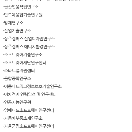
물산업융복합연구소
반도체융합기술연구원
방재연구소
산업기술연구소
상주캠퍼스 산업디자인연구소
상주캠퍼스 에너지환경연구소
소프트웨어기술연구소
소프트웨어재난연구센터
스타트업지원센터
음향공학연구소
이동네트워크정보보호기술연구소
이차전지 인력양성 및 연구센터
인공지능연구원
임베디드소프트웨어연구센터
자동차부품소재연구소
자율군집소프트웨어연구센터