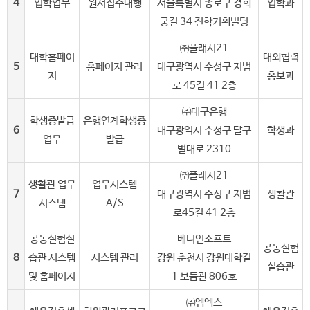
4
입학업무
원서접수대행
서울특별시 종로구 경희
입학과
궁길 34 진학기획빌딩
㈜플래시21
대학홈페이
대외협력
5
홈페이지 관리
대구광역시 수성구 지범
지
홍보과
로 45길 41 2층
㈜대구은행
학생증발급
은행연계학생증
6
대구광역시 수성구 달구
학생과
업무
발급
벌대로 2310
㈜플래시21
생활관 업무
업무시스템
7
대구광역시 수성구 지범
생활관
시스템
A/S
로45길 41 2층
공동실험실
베니언소프트
공동실험
8
습관 시스템
시스템 관리
강원 춘천시 강원대학길
실습관
및 홈페이지
1 보듬관 806호
㈜엠엑스