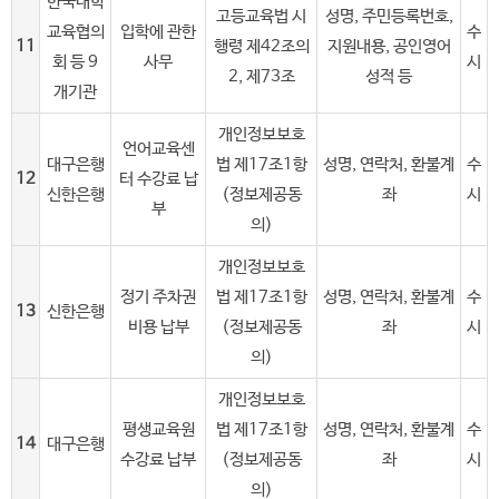
한국대학
고등교육법 시
성명, 주민등록번호,
교육협의
입학에 관한
수
11
행령 제42조의
지원내용, 공인영어
회 등 9
사무
시
2, 제73조
성적 등
개기관
개인정보보호
언어교육센
대구은행
법 제17조1항
성명, 연락처, 환불계
수
12
터 수강료 납
신한은행
(정보제공동
좌
시
부
의)
개인정보보호
정기 주차권
법 제17조1항
성명, 연락처, 환불계
수
13
신한은행
비용 납부
(정보제공동
좌
시
의)
개인정보보호
평생교육원
법 제17조1항
성명, 연락처, 환불계
수
14
대구은행
수강료 납부
(정보제공동
좌
시
의)