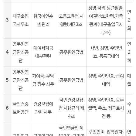
성명,국적,생년월일,
연
대구출입
한국어연수
고등교육법 시
여권번호,학력,가족
3
2
국사무소
생 관리
행령 제73조
관계(대구출입국사
회
무소)
공무원연
연
대여학자금
학번, 성명, 주민번
4
금관리공
공무원연금법
2
대부관련
호, 등록금내역
단
회
공무원연
기여금, 부담
성명, 주민번호, 급여
매
5
금관리공
공무원연금법
금 징수 사무
내역
월
단
국민건강보험
성명, 주민번호, 보수
국민건강
건강보험에
수
6
법 시행규칙 제
월액, 주소, 정근로시
보험공단
관한 사무
시
4조
간 등
국민연금법 제
주민번호, 입학일자,
연