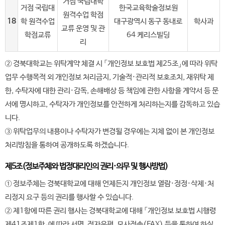
거점 국립대학
거점 국립대
한국교육학술정보원
원격수업 학점
18
학 원격수업
대구광역시 동구 동내로
학사과
교류 운영 및 관
학점교류
64 케리스빌딩
리
② 경북대학교는 위탁계약 체결 시 「개인정보 보호법 제25조」에 따라 위탁
업무 수행목적 외 개인정보 처리금지, 기술적·관리적 보호조치, 재위탁 제
한, 수탁자에 대한 관리·감독, 손해배상 등 책임에 관한 사항을 계약서 등 문
서에 명시하고, 수탁자가 개인정보를 안전하게 처리하는지를 감독하고 있습
니다.
③ 위탁업무의 내용이나 수탁자가 변경될 경우에는 지체 없이 본 개인정보
처리방침을 통하여 공개하도록 하겠습니다.
제5조(정보주체와 법정대리인의 권리·의무 및 행사방법)
① 정보주체는 경북대학교에 대해 언제든지 개인정보 열람·정정·삭제·처
리정지 요구 등의 권리를 행사할 수 있습니다.
② 제1항에 따른 권리 행사는 경북대학교에 대해 「개인정보 보호법 시행령
제41조제1항」에 따라 서면, 전자우편, 모사전송(FAX) 등을 통하여 하실