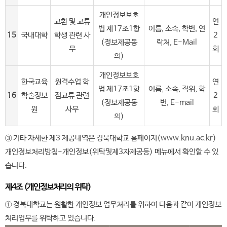
개인정보보호
교환 및 교류
연
법 제17조1항
이름, 소속, 학번, 연
15
국내대학
학생 관련 사
2
(정보제공동
락처, E-Mail
무
회
의)
개인정보보호
한국교육
원격수업 학
연
법 제17조1항
이름, 소속, 직위, 학
16
학술정보
점교류 관련
2
(정보제공동
번, E-mail
원
사무
회
의)
③ 기타 자세한 제3 제공내역은 경북대학교 홈페이지(www.knu.ac.kr)
개인정보처리방침-개인정보(위탁및제3자제공등) 메뉴에서 확인할 수 있
습니다.
제4조 (개인정보처리의 위탁)
① 경북대학교는 원활한 개인정보 업무처리를 위하여 다음과 같이 개인정보
처리업무를 위탁하고 있습니다.