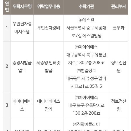
연
위탁사무명
위탁업무내용
수탁기관
관리부서
번
㈜에스원
무인전자경
1
무인전자경비
서울특별시 중구 세종대
총무과
비시스템
로7길 에스원빌딩
㈜이아이에스
대구광역시 북구 유통단
증명서발급
제증명 인터넷
지로 130 2층 208호
정보전산
2
업무
발급
㈜범일정보
원
대구광역시 수성구 알파
시티로1로 35길 5
㈜이아이에스
데이터베이
데이터베이스
정보전산
3
대구 북구 유통단지로
스
관리
원
130 2층 208호
㈜진학어플라이