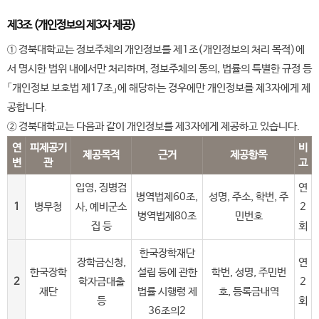
제3조 (개인정보의 제3자 제공)
① 경북대학교는 정보주체의 개인정보를 제1조(개인정보의 처리 목적)에
서 명시한 범위 내에서만 처리하며, 정보주체의 동의, 법률의 특별한 규정 등
「개인정보 보호법 제17조」에 해당하는 경우에만 개인정보를 제3자에게 제
공합니다.
② 경북대학교는 다음과 같이 개인정보를 제3자에게 제공하고 있습니다.
연
피제공기
비
제공목적
근거
제공항목
변
관
고
입영, 징병검
연
병역법제60조,
성명, 주소, 학번, 주
1
병무청
사, 예비군소
2
병역법제80조
민번호
집 등
회
한국장학재단
장학금신청,
연
한국장학
설립 등에 관한
학번, 성명, 주민번
2
학자금대출
2
재단
법률 시행령 제
호, 등록금내역
등
회
36조의2