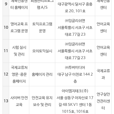
체육진흥센
회원관리프로그
체육진흥
9
대구광역시 달서구 중흥
터 홈페이지
램 A/S
센터
로 20, 101호
㈜잉글리쉬앤
영어교육 프
토익프로그램
언어교육
10
서울특별시 서초구 서초
로그램 운영
운영
센터
대로 77길 23
㈜잉글리쉬앤
시험 실시
언어교육
11
모의토익실시
서울특별시 서초구 서초
및 관리
센터
대로 77길 23
국제교류처
㈜투버미디어
국제교류
12
영문·중문
홈페이지 관리
대구 남구 이천로 144 2
과
홈페이지
층
아이엠지테크(주)
연구실안
사이버 안전
안전교육 유지
서울 성동구 아차산로 17
13
전관리센
교육
보수 및 관리
길 48 SK V1 센터 1동
터
1015호, 1016호