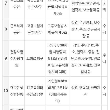
국민연금
국민연금에
123조, 국민연
7
학업연수, 졸업일자,
2
공단
관한 사무
금법 시행규칙
연락처, 보수월액 등
회
제6조
성명, 주민번호, 보수
근로복지
고용보험에
고용보험법 시
수
8
월액, 주소, 정근로시
공단
관한 사무
행규칙 제5조
시
간 등
국민건강보험
성명, 주민번호, 주
건강보험
법 시행령 제
소, 연락처, 증상, 진
수
9
심사평가
보험료 청구
81조(민감정
단결과, 진단명, 진료
시
원
보 및 고유식별
경과, 치료내용, 진료
정보의 처리)
일시 등
개인정보보호
대구은행
IT교육센터
법 제17조1항
성명, 연락처, 환불계
수
10
신한은행
수강료 납부
(정보제공동
좌
시
의)