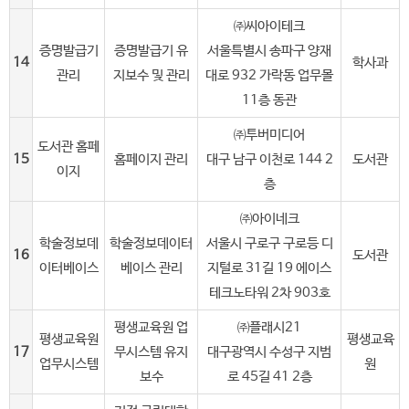
㈜씨아이테크
증명발급기
증명발급기 유
서울특별시 송파구 양재
14
학사과
관리
지보수 및 관리
대로 932 가락동 업무몰
11층 동관
㈜투버미디어
도서관 홈페
15
홈페이지 관리
대구 남구 이천로 144 2
도서관
이지
층
㈜아이네크
학술정보데
학술정보데이터
서울시 구로구 구로등 디
16
도서관
이터베이스
베이스 관리
지털로 31길 19 에이스
테크노타워 2차 903호
평생교육원 업
㈜플래시21
평생교육원
평생교육
17
무시스템 유지
대구광역시 수성구 지범
업무시스템
원
보수
로 45길 41 2층