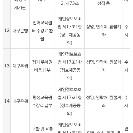
2, 제73조
성적 등
개기관
개인정보보호
언어교육센
법 제17조1항
성명, 연락처, 환불계
수
12
대구은행
터 수강료 환
(정보제공동
좌
시
불
의)
개인정보보호
정기 주차권
법 제17조1항
성명, 연락처, 환불계
수
13
대구은행
비용 납부
(정보제공동
좌
시
의)
개인정보보호
평생교육원
법 제17조1항
성명, 연락처, 환불계
수
14
대구은행
수강료 납부
(정보제공동
좌
시
의)
개인정보보호
교환 및 교류
연
법 제17조1항
이름, 소속, 학번, 연