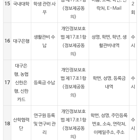
15
국내대학
학생 관련 사
2
(정보제공동
락처, E-Mail
무
회
의)
개인정보보호
생활관비 수
법 제17조1항
성명, 학번, 학년, 생
수
16
대구은행
납
(정보제공동
활관비내역
시
의)
대구은
개인정보보호
행, 농협
법 제17조1항
학번, 성명, 등록금
수
17
신한은
등록금 수납
(정보제공동
내역
시
행, 신한
의)
카드
개인정보보호
연구원 등록
학번, 성명, 주민등록
산학협력
법 제17조1항
수
18
및 연구비 관
번호, 소속, 연락처,
단
(정보제공동
시
리
이메일주소, 주소
의)