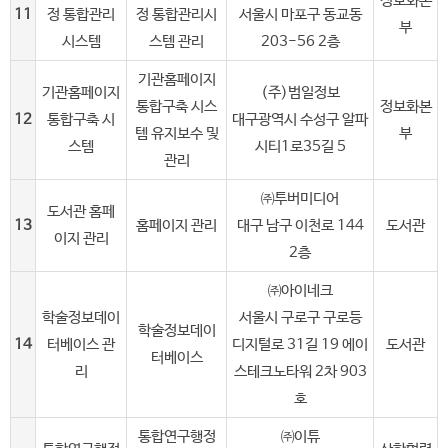
정보화본
11
정 통합관리
정 통합관리시
서울시 마포구 동교동
부
시스템
스템 관리
203-56 2층
기관홈페이지
기관홈페이지
(주)범일정보
통합구축 시스
정보화본
12
통합구축 시
대구광역시 수성구 알파
템 유지보수 및
부
스템
시티1로35길 5
관리
㈜투버미디어
도서관 홈페
13
홈페이지 관리
대구 남구 이천로 144
도서관
이지 관리
2층
㈜아이네크
학술정보데이
서울시 구로구 구로등
학술정보데이
14
터베이스 관
디지털로 31길 19 에이
도서관
터베이스
리
스테크노타워 2차 903
호
통합연구행정
㈜이튜