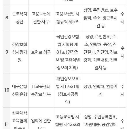
성명, 주민번호, 보수
근로복지
고용보험에
고용보험법 시
수
8
월액, 주소, 정근로시
공단
관한 사무
행규칙 제5조
시
간 등
국민건강보험
성명, 주민번호, 주
건강보험
법 시행령 제
소, 연락처, 증상, 진
수
9
심사평가
보험료 청구
81조(민감정
단결과, 진단명, 진료
시
원
보 및 고유식별
경과, 치료내용, 진료
정보의 처리)
일시 등
개인정보보호
대구은행
IT교육센터
법 제17조1항
성명, 연락처, 환불계
수
10
신한은행
수강료 납부
(정보제공동
좌
시
의)
한국대학
고등교육법 시
성명, 주민등록번호,
교육협의
입학에 관한
수
11
행령 제42조의
지원내용, 공인영어
회 등 9
사무
시