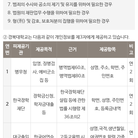
7. 범죄의 수사와 공소의 제기 및 유지를 위하여 필요한 경우
8. 법원의 재판업무 수행을 위하여 필요한 경우
9. 형(刑) 및 감호, 보호처분의 집행을 위하여 필요한 경우
② 경북대학교는 다음과 같이 개인정보를 제3자에게 제공하고 있습니다.
연
피제공기
비
제공목적
근거
제공항목
번
관
고
입영, 징병검
연
병역법제60조,
성명, 주소, 학번, 주
1
병무청
사, 예비군소
2
병역법제80조
민번호
집 등
회
한국장학재단
장학금신청,
연
한국장학
설립 등에 관한
학번, 성명, 주민번
2
학자금대출
2
재단
법률 시행령 제
호, 등록금내역
등
회
36조의2
성명,국적,생년월일,
연
대구출입
한국어연수
고등교육법 시
여권번호,학력,가족