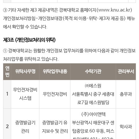
③ 기타 자세한 제3 제공내역은 경북대학교 홈페이지(www.knu.ac.kr)
개인정보처리방침-개인정보대장(목적 외 이용·위탁·제3자 제공 등) 메뉴
에서 확인할 수 있습니다.
제3조 (개인정보처리의 위탁)
① 경북대학교는 원활한 개인정보 업무처리를 위하여 다음과 같이 개인정보
처리업무를 위탁하고 있습니다.
연
위탁사무명
위탁업무내용
수탁기관
관리부서
번
㈜에스원
무인전자경비
1
무인전자경비
서울특별시 중구 세종대
총무과
시스템
로7길 에스원빌딩
(주)아이앤텍
증명발급기
증명발급기 유
부산광역시 해운대구 센
2
학사과
관리
지보수 및 관리
텀중앙로 60 우동, 퍼스