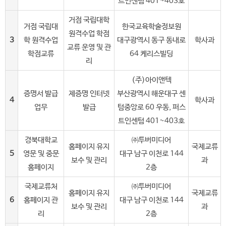
트인센텀 401~403호
거점 국립대학
거점 국립대
한국교육학술정보원
원격수업 학점
3
학 원격수업
대구광역시 동구 동내로
학사과
교류 운영 및 관
학점교류
64 케리스빌딩
리
(주)아이앤텍
증명서 발급
제증명 인터넷
부산광역시 해운대구 센
4
학사과
업무
발급
텀중앙로 60 우동, 퍼스
트인센텀 401~403호
경북대학교
㈜투버미디어
홈페이지 유지
국제교류
5
영문 및 중문
대구 남구 이천로 144
보수 및 관리
과
홈페이지
2층
국제교류처
㈜투버미디어
홈페이지 유지
국제교류
6
홈페이지 관
대구 남구 이천로 144
보수 및 관리
과
리
2층