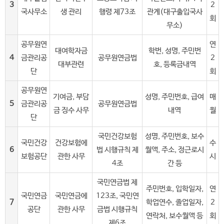
3
2
국사무소
생 관리
행령 제73조
관계(대구출입국사
회
무소)
공무원연
연
대여학자금
학번, 성명, 주민번
4
금관리공
공무원연금법
2
대부관련
호, 등록금내역
단
회
공무원연
기여금, 부담
성명, 주민번호, 급여
매
5
금관리공
공무원연금법
금 징수 사무
내역
월
단
국민건강보험
성명, 주민번호, 보수
국민건강
건강보험에
수
6
법 시행규칙 제
월액, 주소, 정근로시
보험공단
관한 사무
시
4조
간 등
국민연금법 제
주민번호, 입학일자,
연
국민연금
국민연금에
123조, 국민연
7
학업연수, 졸업일자,
2
공단
관한 사무
금법 시행규칙
연락처, 보수월액 등
회
제6조