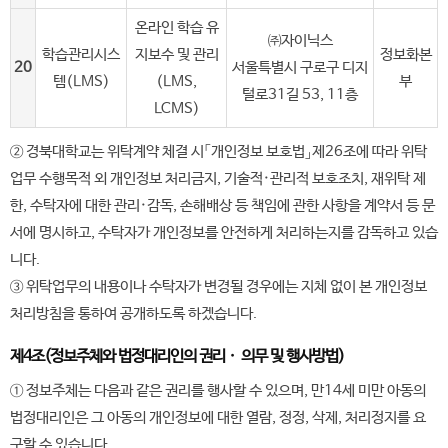
온라인 학습 유
㈜자이닉스
학습관리시스
지보수 및 관리
정보화본
20
서울특별시 구로구 디지
템(LMS)
(LMS,
부
털로31길 53, 11층
LCMS)
② 경북대학교는 위탁계약 체결 시「개인정보 보호법」제26조에 따라 위탁
업무 수행목적 외 개인정보 처리금지, 기술적·관리적 보호조치, 재위탁 제
한, 수탁자에 대한 관리·감독, 손해배상 등 책임에 관한 사항을 계약서 등 문
서에 명시하고, 수탁자가 개인정보를 안전하게 처리하는지를 감독하고 있습
니다.
③ 위탁업무의 내용이나 수탁자가 변경될 경우에는 지체 없이 본 개인정보
처리방침을 통하여 공개하도록 하겠습니다.
제4조(정보주체와 법정대리인의 권리ㆍ 의무 및 행사방법)
① 정보주체는 다음과 같은 권리를 행사할 수 있으며, 만14세 미만 아동의
법정대리인은 그 아동의 개인정보에 대한 열람, 정정, 삭제, 처리정지를 요
구할 수 있습니다.