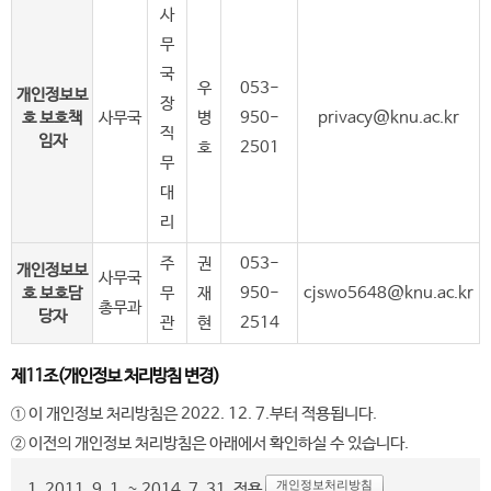
사
무
국
우
053-
개인정보보
장
호 보호책
사무국
병
950-
privacy@knu.ac.kr
직
임자
호
2501
무
대
리
주
권
053-
개인정보보
사무국
호 보호담
무
재
950-
cjswo5648@knu.ac.kr
총무과
당자
관
현
2514
제11조(개인정보 처리방침 변경)
① 이 개인정보 처리방침은 2022. 12. 7.부터 적용됩니다.
② 이전의 개인정보 처리방침은 아래에서 확인하실 수 있습니다.
개인정보처리방침
1. 2011. 9. 1. ~ 2014. 7. 31. 적용