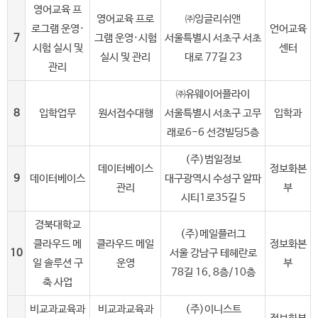
영어교육 프
영어교육 프로
㈜잉글리쉬앤
로그램 운영·
언어교육
7
그램 운영·시험
서울특별시 서초구 서초
시험 실시 및
센터
실시 및 관리
대로 77길 23
관리
㈜유웨이어플라이
8
입학업무
원서접수대행
서울특별시 서초구 고무
입학과
래로6-6 선경빌딩5층
(주)범일정보
데이터베이스
정보화본
9
데이터베이스
대구광역시 수성구 알파
관리
부
시티1로35길 5
경북대학교
(주)메일플러그
클라우드 메
클라우드 메일
정보화본
10
서울 강남구 테헤란로
일 솔루션 구
운영
부
78길 16, 8층/10층
축 사업
비교과교육과
비교과교육과
(주)이니스트