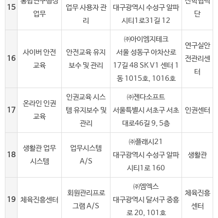
통합연구행정
산학협력
15
업무 사용자 관
대구광역시 수성구 알파
업무
단
리
시티1로31길 12
㈜아이엠지테크
연구실안
사이버 안전
안전교육 유지
서울 성동구 아차산로
16
전관리센
교육
보수 및 관리
17길 48 SK V1 센터 1
터
동 1015호, 1016호
인권교육 시스
㈜젠다소프트
온라인 인권
17
템 유지보수 및
서울특별시 서초구 서초
인권센터
교육
관리
대로46길 9, 5층
㈜플래시21
생활관 업무
업무시스템
18
대구광역시 수성구 알파
생활관
시스템
A/S
시티1로 160
㈜엠엑스
회원관리프로
체육진흥
19
체육진흥센터
대구광역시 달서구 중흥
그램 A/S
센터
로 20, 101호