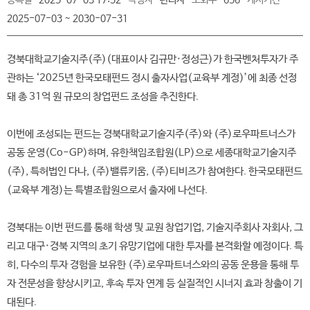
등록일
2025-07-03 17:52
작성자
관리자
조회수
656
게시기간
2025-07-03 ~ 2030-07-31
경북대학교기술지주(주)(대표이사 김규만·정성근)가 한국벤처투자가 주
관하는 ‘2025년 한국모태펀드 정시 출자사업(교육부 계정)’에 최종 선정
돼 총 31억 원 규모의 창업펀드 조성을 추진한다.
이번에 조성되는 펀드는 경북대학교기술지주(주)와 (주)로우파트너스가
공동 운영(Co-GP)하며, 유한책임조합원(LP)으로 세종대학교기술지주
(주), 특허법인 다나, (주)밸류키움, (주)티비즈가 참여한다. 한국모태펀드
(교육부 계정)는 특별조합원으로서 출자에 나선다.
경북대는 이번 펀드를 통해 학생 및 교원 창업기업, 기술지주회사 자회사, 그
리고 대구·경북 지역의 초기 유망기업에 대한 투자를 본격화할 예정이다. 특
히, 다수의 투자 경험을 보유한 (주)로우파트너스와의 공동 운용을 통해 투
자 전문성을 향상시키고, 후속 투자 연계 등 실질적인 시너지 효과 창출이 기
대된다.