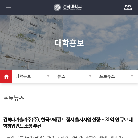
대학홍보
대학홍보
뉴스
포토뉴스
포토뉴스
경북대기술지주(주), 한국모태펀드 정시 출자사업 선정… 31억 원 규모 대
학창업펀드 조성 추진