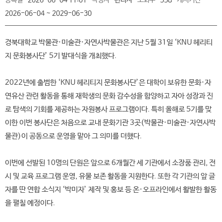
등록일
2026-06-04 11:01
작성자
관리자
조회수
558
게시기간
2026-06-04 ~ 2029-06-30
경북대학교 박물관·미술관·자연사박물관은 지난 5월 31일 ‘KNU 헤리티
지 문화봉사단’ 5기 발대식을 개최했다.
2022년에 출범한 ‘KNU 헤리티지 문화봉사단’은 대학이 보유한 문화·자
연유산 관련 활동을 통해 재학생의 문화 감수성을 함양하고 자아 성장과 진
로 탐색의 기회를 제공하는 자원봉사 프로그램이다. 특히 올해로 5기를 맞
이한 이번 봉사단은 처음으로 교내 문화기관 3곳(박물관·미술관·자연사박
물관)이 공동으로 운영을 맡아 그 의미를 더했다.
이번에 선발된 10명의 단원은 앞으로 6개월간 세 기관에서 소장품 관리, 전
시 및 교육 프로그램 운영, 유물 보존 활동을 지원한다. 또한 각 기관의 앞 글
자를 딴 연합 소식지 ‘박미자’ 제작 및 홍보 등 온·오프라인에서 활발한 활동
을 펼칠 예정이다.