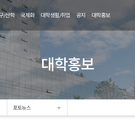
구/산학
국제화
대학생활/취업
공지
대학홍보
대학홍보
포토뉴스