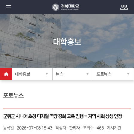
대학홍보
대학홍보
뉴스
포토뉴스
포토뉴스
군위군 시니어 초청 디지털 역량 강화 교육 진행… 지역 사회 상생 앞장
등록일
2026-07-08 15:43
작성자
관리자
조회수
463
게시기간