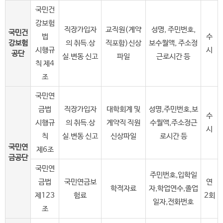
국민건
강보험
직장가입자
교직원(계약
성명, 주민번호,
국민건
법
수
강보험
의 취득.상
직포함)신상
보수월액, 주소정
시행규
시
공단
실.변동 신고
파일
근로시간 등
칙 제4
조
국민연
금법
직장가입자
대학회계 및
성명,주민번호,보
수
시행규
의 취득.상
계약직 직원
수월액,주소정근
시
칙
실.변동 신고
신상파일
로시간 등
국민연
제6조
금공단
국민연
주민번호,입학일
금법
국민연금보
연
학적자료
자,학업연수,졸업
제123
험료
2회
일자,전화번호
조