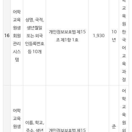
학
교
어학
육
교육
성명, 국적,
원
원생
생년월일
개인정보보호법 제15
10
한
16
회원
또는 외국
1,930
조 제1항 1호
년
국
관리
인등록번호
어
시스
등 10개
교
템
육
과
정
어
학
교
어학
육
교육
이름, 학교,
원
원생
준
주소, 생년
개인정보보호법 제15
외