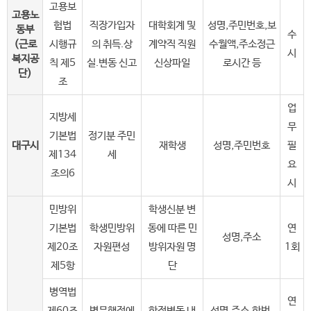
고용보
고용노
험법
직장가입자
대학회계 및
성명,주민번호,보
동부
수
(근로
시행규
의 취득.상
계약직 직원
수월액,주소정근
시
복지공
칙 제5
실.변동 신고
신상파일
로시간 등
단)
조
업
지방세
무
기본법
정기분 주민
대구시
재학생
성명,주민번호
필
제134
세
요
조의6
시
민방위
학생신분 변
기본법
학생민방위
동에 따른 민
연
성명,주소
제20조
자원편성
방위자원 명
1회
제5항
단
병역법
연
제60조
병무행정에
학적변동 내
성명,주소,학번,