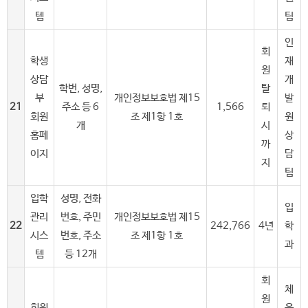
템
팀
인
회
학생
재
원
상담
개
학번, 성명,
탈
부
개인정보보호법 제15
발
21
주소 등 6
1,566
퇴
회원
조 제1항 1호
원
개
시
홈페
상
까
이지
담
지
팀
입학
성명, 전화
입
관리
번호, 주민
개인정보보호법 제15
22
242,766
4년
학
시스
번호, 주소
조 제1항 1호
과
템
등 12개
회
체
원
회원
육