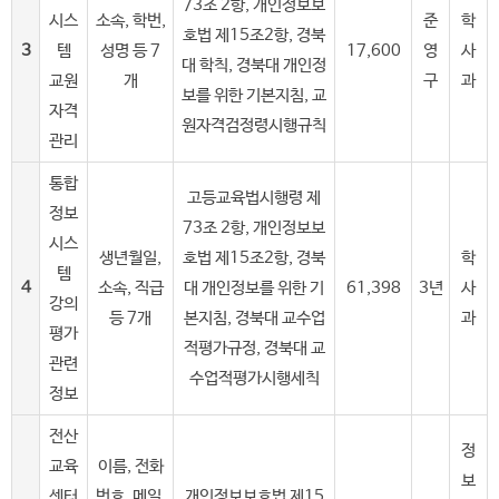
73조 2항, 개인정보보
시스
소속, 학번,
준
학
호법 제15조2항, 경북
3
템
성명 등 7
17,600
영
사
대 학칙, 경북대 개인정
교원
개
구
과
보를 위한 기본지침, 교
자격
원자격검정령시행규칙
관리
통합
고등교육법시행령 제
정보
73조 2항, 개인정보보
시스
생년월일,
호법 제15조2항, 경북
학
템
4
소속, 직급
대 개인정보를 위한 기
61,398
3년
사
강의
등 7개
본지침, 경북대 교수업
과
평가
적평가규정, 경북대 교
관련
수업적평가시행세칙
정보
전산
정
교육
이름, 전화
보
센터
번호, 메일,
개인정보보호법 제15