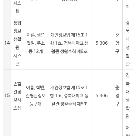
시스
과
템
통합
경
정보
북
이름, 생년
개인정보법 제15조 1
준
생활
대
14
월일, 주소
항 1호, 경북대학교 생
5,306
영
관
생
등 12개
활관 생활수칙 제8조
구
시스
활
템
관
경
손혈
북
이름, 학번,
개인정보법 제15조 1
준
관정
대
15
손혈관정보
항 1호, 경북대학교 생
5,306
영
보시
생
등 7개
활관 생활수칙 제8조
구
스템
활
관
어