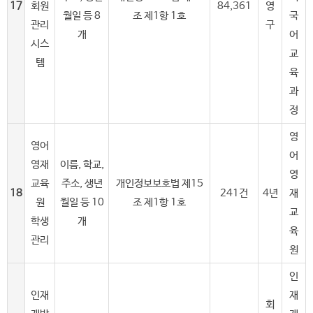
17
회원
84,361
영
월일 등 8
조 제1항 1호
국
관리
구
개
어
시스
교
템
육
과
정
영
영어
어
영재
이름, 학교,
영
교육
주소, 생년
개인정보보호법 제15
18
241건
4년
재
원
월일 등 10
조 제1항 1호
교
학생
개
육
관리
원
인
인재
재
회