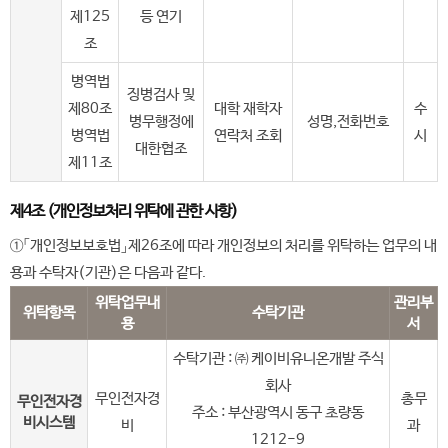
제125
등 연기
조
병역법
징병검사 및
제80조
대학 재학자
수
병무행정에
성명,전화번호
병역법
연락처 조회
시
대한협조
제11조
제4조 (개인정보처리 위탁에 관한 사항)
①「개인정보보호법」제26조에 따라 개인정보의 처리를 위탁하는 업무의 내
용과 수탁자(기관)은 다음과 같다.
위탁업무내
관리부
위탁항목
수탁기관
용
서
수탁기관 : ㈜ 케이비유니온개발 주식
회사
무인전자경
총무
무인전자경
주소 : 부산광역시 동구 초량동
비시스템
비
과
1212-9