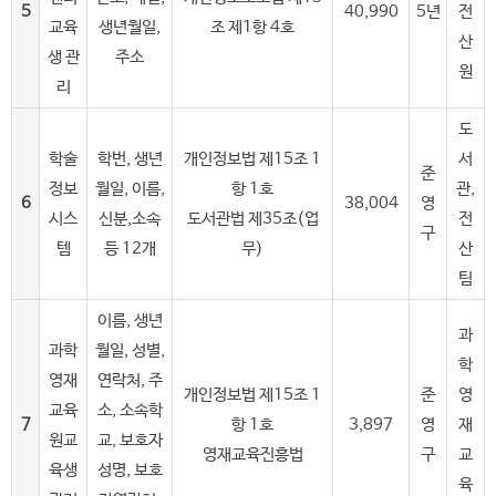
5
40,990
5년
전
교육
생년월일,
조 제1항 4호
산
생 관
주소
원
리
도
학술
학번, 생년
개인정보법 제15조 1
서
준
정보
월일, 이름,
항 1호
관,
6
38,004
영
시스
신분,소속
도서관법 제35조(업
전
구
템
등 12개
무)
산
팀
이름, 생년
과
과학
월일, 성별,
학
영재
연락처, 주
개인정보법 제15조 1
준
영
교육
소, 소속학
7
항 1호
3,897
영
재
원교
교, 보호자
영재교육진흥법
구
교
육생
성명, 보호
육