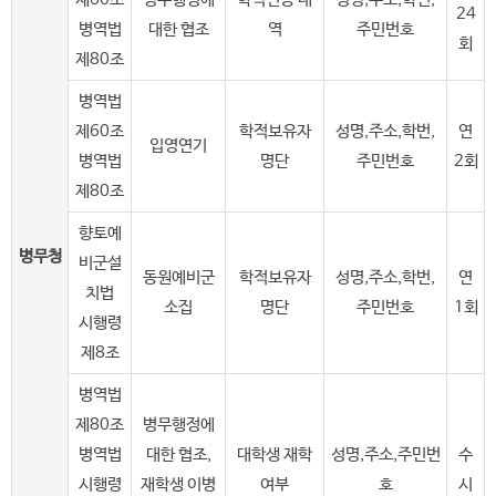
24
병역법
대한 협조
역
주민번호
회
제80조
병역법
제60조
학적보유자
성명,주소,학번,
연
입영연기
병역법
명단
주민번호
2회
제80조
향토예
병무청
비군설
동원예비군
학적보유자
성명,주소,학번,
연
치법
소집
명단
주민번호
1회
시행령
제8조
병역법
제80조
병무행정에
병역법
대한 협조,
대학생 재학
성명,주소,주민번
수
시행령
재학생 이병
여부
호
시