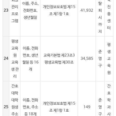
이름, 주소,
탈
관리
개인정보보호법 제15
진
23
전화번호,
41,932
퇴
프로
조 제1항 1호
흥
생년월일
시
그램
센
까
터
지
평생
평
교육
이름, 전화
준
생
원
번호, 생년
교육기본법 제23조3
24
34,585
영
교
교육
월일 등 16
평생교육법 제30조
구
육
생 관
개
원
리
간호
간
대학
호
대학
이름, 전화
준
학
개인정보보호법 제15
25
원생
번호, 주소
149
영
과
조 제1항 1호
주소
등 18개
구
사