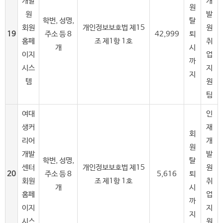
개발
개
원
원
발
학번, 성명,
탈
회원
개인정보보호법 제15
원
19
주소 등 8
42,999
퇴
홈페
조 제1항 1호
취
개
시
이지
업
까
시스
지
지
템
원
팀
여대
인
생커
재
회
리어
개
원
개발
발
학번, 성명,
탈
센터
개인정보보호법 제15
원
20
주소 등 8
5,616
퇴
회원
조 제1항 1호
취
개
시
홈페
업
까
이지
지
지
시스
원