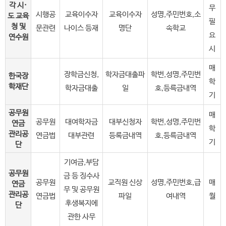
각 시·
무
시행공
교육이수자
교육이수자
성명,주민번호,소
도 교육
필
청 및
문관련
나이스 등재
명단
속학교
요
연수원
시
매
장학금신청,
학자금대출파
학번,성명,주민번
한국장
학
학재단
학자금대출
일
호,등륵금내역
기
공무원
매
공무원
대여학자금
대부신청자
학번,성명,주민번
연금
학
관리공
연금법
대부관련
등록금내역
호,등륵금내역
기
단
기여금,부담
공무원
금 등 징수사
공무원
교직원 신상
성명,주민번호,급
매
연금
무 및 공무원
관리공
연금법
파일
여내역
월
후생복지에
단
관한 사무