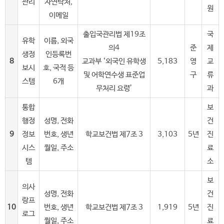
관리
자연락처,
원
이메일
출입국관리법 제19조
국
유학
이름, 외국
의4
준
제
생정
인등록번
8
교과부 ‘외국인 유학생
5,183
영
교
보시
호, 국적 등
및 어학연수생 표준업
구
류
스템
6개
무처리 요령’
과
통합
보
행정
성명, 전화
건
9
정보
번호, 생년
학교보건법 제7조 3
3,103
5년
진
시스
월일, 주소
료
템
소
보
의사
성명, 전화
건
랑프
10
번호, 생년
학교보건법 제7조 3
1,919
5년
진
로그
월일, 주소
료