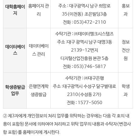
홈페이지 관
주소 : 대구광역시 남구 희망로
홍보
대학홈페이
지
리
35(이천동) 조은빌딩3층
과
전화 : 053)472-2110
수탁기관 : ㈜데이터뱅크시스템즈
주소 :대구 광역시 남구 대명3동
정보
데이터베이
데이터베이
2139-12번지
전산
스
스 관리
디지털산업진흥원 본관 5층
원
전화 : 053)746-5817
수탁기관 : ㈜대구은행
은행연계학
주소 :대구광역시 수성구 달구벌대로
학생
학생증발급
업무
생증발급
2310(수성동 2가)
과
전화 : 1577-5050
② 제3자에게 개인정보의 처리 업무를 위탁하는 경우에는 다음 각 호의 내
용이 포함된 문서에 의하여야 처리하고 위탁 업무의 내용과 수탁자(변경사
항 포함)를 홈페이지에 게시한다.