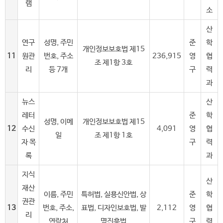
램
소
산
연구
성명, 주민
준
학
개인정보보호법 제15
11
원관
번호, 주소
236,915
영
협
조 제1항 3호
리
등 7개
구
력
과
뉴스
산
레터
준
학
성명, 이메
개인정보보호법 제15
12
수신
4,091
영
협
일
조 제1항 1호
자 목
구
력
록
과
지식
산
재산
이름, 주민
특허법, 실용신안법, 상
준
학
권관
13
번호, 주소,
표법, 디자인보호법, 발
2,112
영
협
리
연락처
명진흥법
구
력