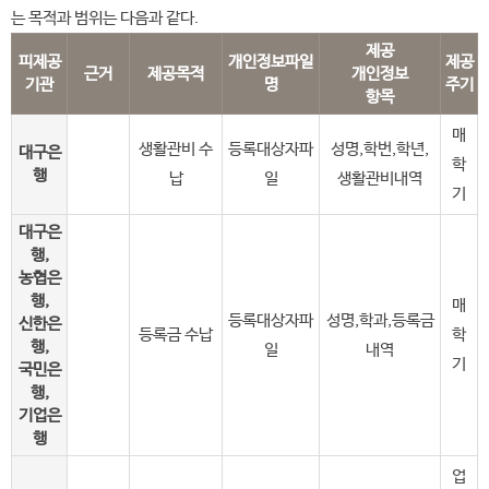
는 목적과 범위는 다음과 같다.
제공
피제공
개인정보파일
제공
근거
제공목적
개인정보
기관
명
주기
항목
매
생활관비 수
등록대상자파
성명,학번,학년,
대구은
학
행
납
일
생활관비내역
기
대구은
행,
농협은
행,
매
등록대상자파
성명,학과,등록금
신한은
등록금 수납
학
행,
일
내역
기
국민은
행,
기업은
행
업