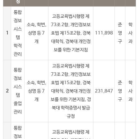
칭
통합
고등교육법시행령 제
정보
소속, 학번,
73조 2항, 개인정보보
준
학
시스
1
성명 등 7
호법 제15조2항, 경북
111,898
영
사
템
개
대학칙, 경북대 개인정
구
과
학적
보를 위한 기본지침
관리
고등교육법시행령 제
통합
73조 2항, 개인정보보
정보
소속, 학번,
호법 제15조2항, 경북
준
학
시스
2
성명 등 7
대학칙, 경북대 개인정
231,847
영
사
템
개
보를 위한 기본지침, 경
구
과
졸업
북대 학력증명서 발급
관리
규정
통합
고등교육법시행령 제
정보