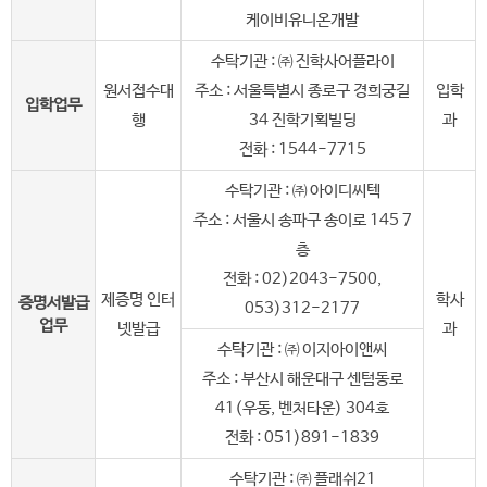
케이비유니온개발
수탁기관 : ㈜ 진학사어플라이
원서접수대
주소 : 서울특별시 종로구 경희궁길
입학
입학업무
행
34 진학기획빌딩
과
전화 : 1544-7715
수탁기관 : ㈜ 아이디씨텍
주소 : 서울시 송파구 송이로 145 7
층
전화 : 02)2043-7500,
제증명 인터
학사
증명서발급
053)312-2177
업무
넷발급
과
수탁기관 : ㈜ 이지아이앤씨
주소 : 부산시 해운대구 센텀동로
41(우동, 벤처타운) 304호
전화 : 051)891-1839
수탁기관 : ㈜ 플래쉬21