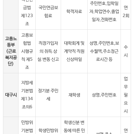
주민번호,입학일
금법
국민연금보
연
학적자료
자,학업연수,졸업
제123
험료
2회
일자,전화번호
조
고용보
고용노
험법
직장가입자
대학회계 및
성명,주민번호,보
동부
수
(근로
시행규
의 취득.상
계약직 직원
수월액,주소정근
시
복지공
칙 제5
실.변동 신고
신상파일
로시간 등
단)
조
업
지방세
무
기본법
정기분 주민
대구시
재학생
성명,주민번호
필
제134
세
요
조의6
시
민방위
학생신분 변
기본법
학생민방위
동에 따른 민
연