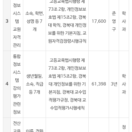
고등교육법시행령 제
정보
73조 2항, 개인정보보
시스
소속, 학번,
준
학
호법 제15조2항, 경북
3
템
성명 등 7
17,600
영
사
대 학칙, 경북대 개인정
교원
개
구
과
보를 위한 기본지침, 교
자격
원자격검정령시행규칙
관리
통합
고등교육법시행령 제
정보
73조 2항, 개인정보보
시스
생년월일,
호법 제15조2항, 경북
학
템
4
소속, 직급
대 개인정보를 위한 기
61,398
3년
사
강의
등 7개
본지침, 경북대 교수업
과
평가
적평가규정, 경북대 교
관련
수업적평가시행세칙
정보
전산
정
교육
이름, 전화