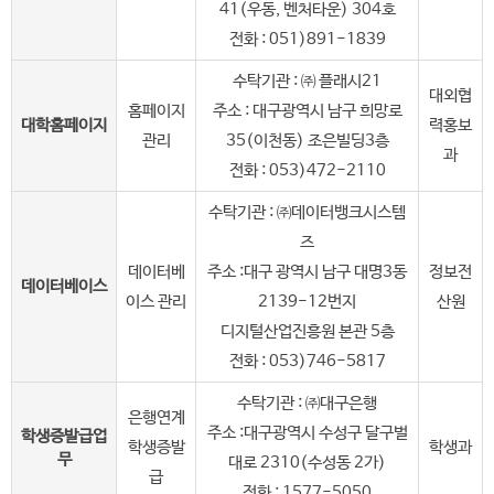
41(우동, 벤처타운) 304호
전화 : 051)891-1839
수탁기관 : ㈜ 플래시21
대외협
홈페이지
주소 : 대구광역시 남구 희망로
대학홈페이지
력홍보
관리
35(이천동) 조은빌딩3층
과
전화 : 053)472-2110
수탁기관 : ㈜데이터뱅크시스템
즈
데이터베
주소 :대구 광역시 남구 대명3동
정보전
데이터베이스
이스 관리
2139-12번지
산원
디지털산업진흥원 본관 5층
전화 : 053)746-5817
수탁기관 : ㈜대구은행
은행연계
주소 :대구광역시 수성구 달구벌
학생증발급업
학생증발
학생과
무
대로 2310(수성동 2가)
급
전화 : 1577-5050