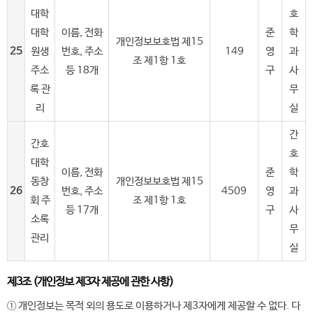
대학
호
대학
이름, 전화
준
학
개인정보보호법 제15
25
원생
번호, 주소
149
영
과
조 제1항 1호
주소
등 18개
구
사
록 관
무
리
실
간
간호
호
대학
이름, 전화
준
학
동창
개인정보보호법 제15
26
번호, 주소
4509
영
과
회 주
조 제1항 1호
등 17개
구
사
소록
무
관리
실
제3조 (개인정보 제3자 제공에 관한 사항)
① 개인정보는 목적 외의 용도로 이용하거나 제3자에게 제공할 수 없다. 다