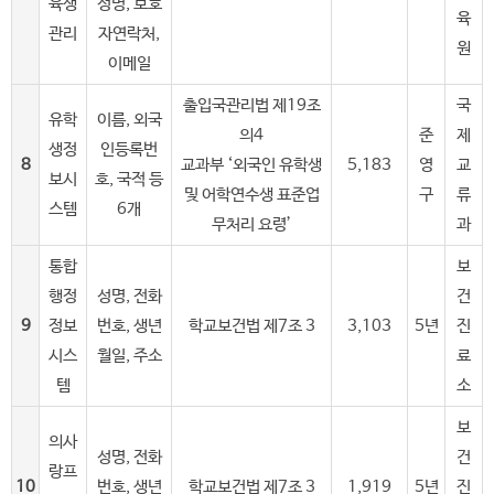
육생
성명, 보호
육
관리
자연락처,
원
이메일
출입국관리법 제19조
국
유학
이름, 외국
의4
준
제
생정
인등록번
8
교과부 ‘외국인 유학생
5,183
영
교
보시
호, 국적 등
및 어학연수생 표준업
구
류
스템
6개
무처리 요령’
과
통합
보
행정
성명, 전화
건
9
정보
번호, 생년
학교보건법 제7조 3
3,103
5년
진
시스
월일, 주소
료
템
소
보
의사
성명, 전화
건
랑프
10
번호, 생년
학교보건법 제7조 3
1,919
5년
진