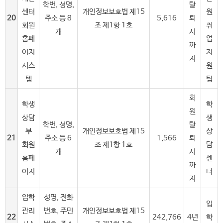
학번, 성명,
탈
센터
개인정보보호법 제15
원
20
주소 등 8
5,616
퇴
회원
조 제1항 1호
취
개
시
홈페
업
까
이지
지
지
시스
원
템
팀
회
학생
학
원
상담
생
학번, 성명,
탈
부
개인정보보호법 제15
상
21
주소 등 6
1,566
퇴
회원
조 제1항 1호
담
개
시
홈페
센
까
이지
터
지
입학
성명, 전화
입
관리
번호, 주민
개인정보보호법 제15
22
242,766
4년
학