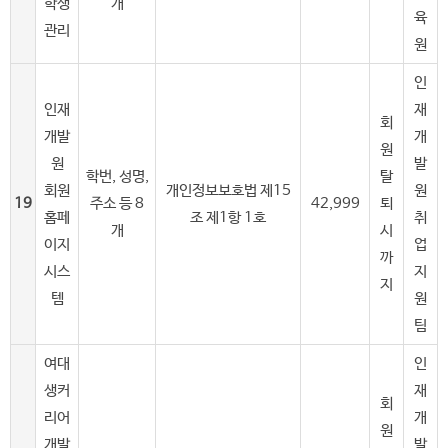
학생
개
육
관리
원
인
인재
재
회
개발
개
원
원
발
학번, 성명,
탈
회원
개인정보보호법 제15
원
19
주소 등 8
42,999
퇴
홈페
조 제1항 1호
취
개
시
이지
업
까
시스
지
지
템
원
팀
여대
인
생커
재
회
리어
개
원
개발
발