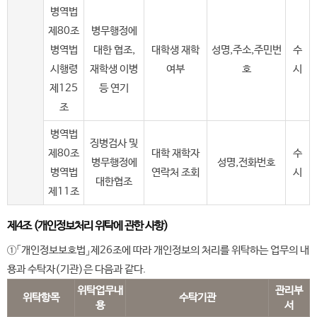
병역법
제80조
병무행정에
병역법
대한 협조,
대학생 재학
성명,주소,주민번
수
시행령
재학생 이병
여부
호
시
제125
등 연기
조
병역법
징병검사 및
제80조
대학 재학자
수
병무행정에
성명,전화번호
병역법
연락처 조회
시
대한협조
제11조
제4조 (개인정보처리 위탁에 관한 사항)
①「개인정보보호법」제26조에 따라 개인정보의 처리를 위탁하는 업무의 내
용과 수탁자(기관)은 다음과 같다.
위탁업무내
관리부
위탁항목
수탁기관
용
서