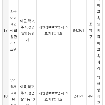
어
외국
교
어교
육
이름, 학교,
육원
준
원
주소, 생년
개인정보보호법 제15
17
생 회
84,361
영
외
월일 등 8
조 제1항 1호
원 관
구
국
개
리시
어
스템
교
육
과
정
영
영어
어
영재
이름, 학교,
영
교육
주소, 생년
개인정보보호법 제15
18
241건
4년
재
원
월일 등 10
조 제1항 1호
교