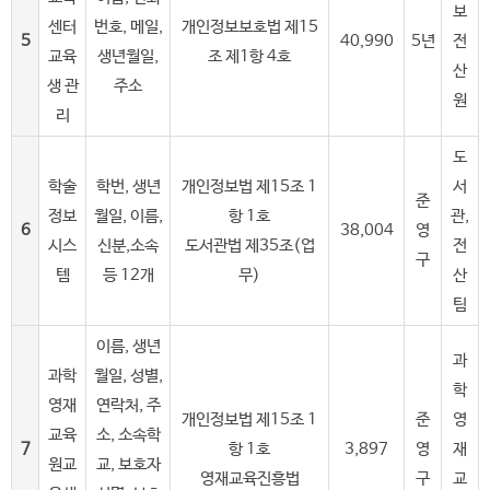
보
센터
번호, 메일,
개인정보보호법 제15
5
40,990
5년
전
교육
생년월일,
조 제1항 4호
산
생 관
주소
원
리
도
학술
학번, 생년
개인정보법 제15조 1
서
준
정보
월일, 이름,
항 1호
관,
6
38,004
영
시스
신분,소속
도서관법 제35조(업
전
구
템
등 12개
무)
산
팀
이름, 생년
과
과학
월일, 성별,
학
영재
연락처, 주
개인정보법 제15조 1
준
영
교육
소, 소속학
7
항 1호
3,897
영
재
원교
교, 보호자
영재교육진흥법
구
교