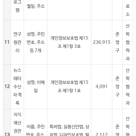
로그
월일, 주소
료
램
소
산
연구
성명, 주민
준
학
개인정보보호법 제15
11
원관
번호, 주소
236,915
영
협
조 제1항 3호
리
등 7개
구
력
과
뉴스
산
레터
준
학
성명, 이메
개인정보보호법 제15
12
수신
4,091
영
협
일
조 제1항 1호
자 목
구
력
록
과
지식
산
재산
이름, 주민
특허법, 실용신안법, 상
준
학
권관
13
번호, 주소,
표법, 디자인보호법, 발
2,112
영
협