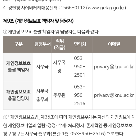
4. 경찰청 사이버테러대응센터 : 1566-0112(www.netan.go.kr)
제9조 (개인정보보호 책임자 및 담당자)
① 개인정보보호 총괄 책임자 및 담당자는 다음과 같다.
직위
구분
담당부서
연락처
이메일
(직급)
053-
사무국
개인정보보호
사무국
950-
privacy@knu.ac.kr
총괄 책임자
장
2501
053-
사무국
개인정보보호
주무관
950-
privacy@knu.ac.kr
총괄 담당자
총무과
2516
② 「개인정보보호법」제35조에 따라 개인정보주체는 자신의 개인정보에 대
한 개인정보파일의 열람·정정·삭제·처리정지·존재확인 등 개인정보보호
청구 창구는 사무국 총무과(본관 4층, 053-950-2516)으로 한다.