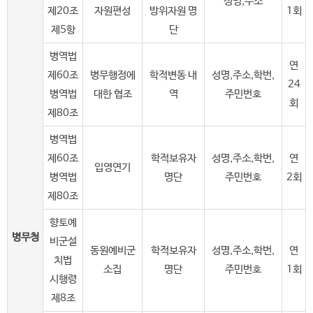
성명,주소
제20조
자원편성
방위자원 명
1회
제5항
단
병역법
연
제60조
병무행정에
학적변동 내
성명,주소,학번,
24
병역법
대한 협조
역
주민번호
회
제80조
병역법
제60조
학적보유자
성명,주소,학번,
연
입영연기
병역법
명단
주민번호
2회
제80조
향토예
병무청
비군설
동원예비군
학적보유자
성명,주소,학번,
연
치법
소집
명단
주민번호
1회
시행령
제8조