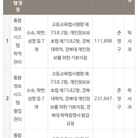
템 명
칭
통합
고등교육법시행령 제
정보
소속, 학번,
73조 2항, 개인정보보
준
학
시스
1
성명 등 7
호법 제15조2항, 경북
111,898
영
사
템
개
대학칙, 경북대 개인정
구
과
학적
보를 위한 기본지침
관리
고등교육법시행령 제
통합
73조 2항, 개인정보보
정보
소속, 학번,
호법 제15조2항, 경북
준
학
시스
2
성명 등 7
대학칙, 경북대 개인정
231,847
영
사
템
개
보를 위한 기본지침, 경
구
과
졸업
북대 학력증명서 발급
관리
규정
통합