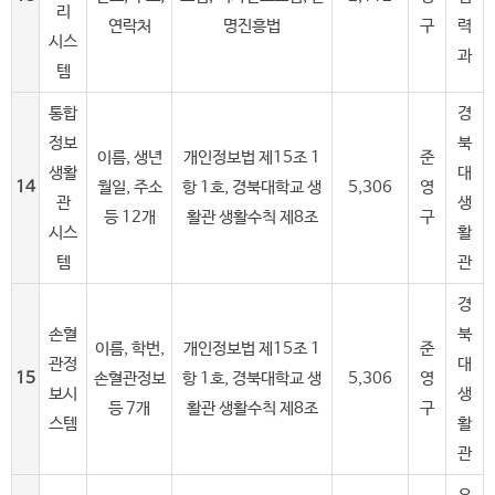
리
연락처
명진흥법
구
력
시스
과
템
통합
경
정보
북
이름, 생년
개인정보법 제15조 1
준
생활
대
14
월일, 주소
항 1호, 경북대학교 생
5,306
영
관
생
등 12개
활관 생활수칙 제8조
구
시스
활
템
관
경
손혈
북
이름, 학번,
개인정보법 제15조 1
준
관정
대
15
손혈관정보
항 1호, 경북대학교 생
5,306
영
보시
생
등 7개
활관 생활수칙 제8조
구
스템
활
관