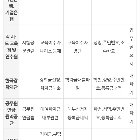
행,
기업은
행
업
각 시·
무
시행공
교육이수자
교육이수자
성명,주민번호,소
도 교육
필
청 및
문관련
나이스 등재
명단
속학교
요
연수원
시
매
장학금신청,
학자금대출파
학번,성명,주민번
한국장
학
학재단
학자금대출
일
호,등륵금내역
기
공무원
매
공무원
대여학자금
대부신청자
학번,성명,주민번
연금
학
관리공
연금법
대부관련
등록금내역
호,등륵금내역
기
단
기여금,부담