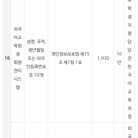
유
학
생
지
외국
원
어교
성명, 국적,
담
육원
생년월일
당
생
개인정보보호법 제15
10
16
또는 외국
1,930
관
회원
조 제1항 1호
년
인등록번호
한
관리
등 10개
국
시스
어
템
교
육
과
정
외
국