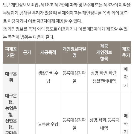
만, 「개인정보보호법」제18조 제2항에 따라 정보주체 또는 제3자의 이익을
부당하게 침해할 우려가 있을 때를 제외하고는 개인정보를 목적 외의 용도
로 이용하거나 이를 제3자에게 제공할 수 있다.
② 개인정보를 목적 외의 용도로 이용하거나 이를 제3자에게 제공할 수 있
는 목적과 범위는 다음과 같다.
제공
피제공
개인정보파일
제공
근거
제공목적
개인정보
기관
명
주기
항목
매
생활관비 수
등록대상자파
성명,학번,학년,
대구은
학
행
납
일
생활관비내역
기
대구은
행,
농협은
행,
매
등록대상자파
성명,학과,등록금
신한은
등록금 수납
학
행,
일
내역
기
국민은