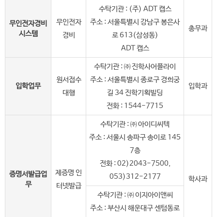
수탁기관 : (주) ADT 캡스
무인전자
주소 : 서울특별시 강남구 봉은사
무인전자경비
총무과
시스템
경비
로 613(삼성동)
ADT 캡스
수탁기관 : ㈜ 진학사어플라이
원서접수
주소 : 서울특별시 종로구 경희궁
입학업무
입학과
대행
길 34 진학기획빌딩
전화 : 1544-7715
수탁기관 : ㈜ 아이디씨텍
주소 : 서울시 송파구 송이로 145
7층
전화 : 02)2043-7500,
제증명 인
증명서발급업
053)312-2177
학사과
무
터넷발급
수탁기관 : ㈜ 이지아이앤씨
주소 : 부산시 해운대구 센텀동로