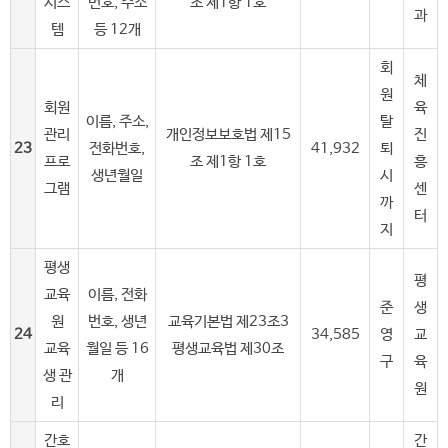
시스
번호, 주소
조 제1항 1호
과
템
등 12개
회
체
원
회원
육
이름, 주소,
탈
관리
개인정보보호법 제15
진
23
전화번호,
41,932
퇴
프로
조 제1항 1호
흥
생년월일
시
그램
센
까
터
지
평생
평
교육
이름, 전화
준
생
원
번호, 생년
교육기본법 제23조3
24
34,585
영
교
교육
월일 등 16
평생교육법 제30조
구
육
생 관
개
원
리
간호
간