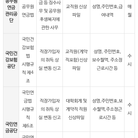
공무원
금 등 징수사
공무원
교직원 신상
성명,주민번호,급
매
연금
무 및 공무원
관리공
연금법
파일
여내역
월
후생복지에
단
관한 사무
국민건
강보험
직장가입자
교직원(계약
성명, 주민번호,
국민건
법
수
강보험
의 취득.상
직포함)신상
보수월액, 주소정
시행규
시
공단
실.변동 신고
파일
근로시간 등
칙 제4
조
국민연
금법
직장가입자
대학회계 및
성명,주민번호,보
수
시행규
의 취득.상
계약직 직원
수월액,주소정근
시
칙
실.변동 신고
신상파일
로시간 등
국민연
제6조
금공단
국민연