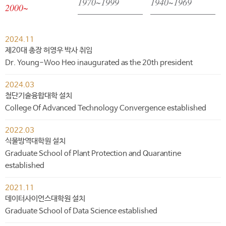
1970~1999
1940~1969
2000~
2024.11
제20대 총장 허영우 박사 취임
Dr. Young-Woo Heo inaugurated as the 20th president
2024.03
첨단기술융합대학 설치
College Of Advanced Technology Convergence established
2022.03
식물방역대학원 설치
Graduate School of Plant Protection and Quarantine
established
2021.11
데이터사이언스대학원 설치
Graduate School of Data Science established