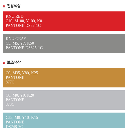
전용색상
KNU RED
C10, M100, Y100, K0
PANTONE DS87-1C
KNU GRAY
C5, M5, Y7, K50
PANTONE DS325-1C
보조색상
C0, M35, Y80, K25
PANTONE
877C
C0, M0, Y0, K20
PANTONE
873C
C35, M0, Y10, K15
PANTONE
DS248-7C